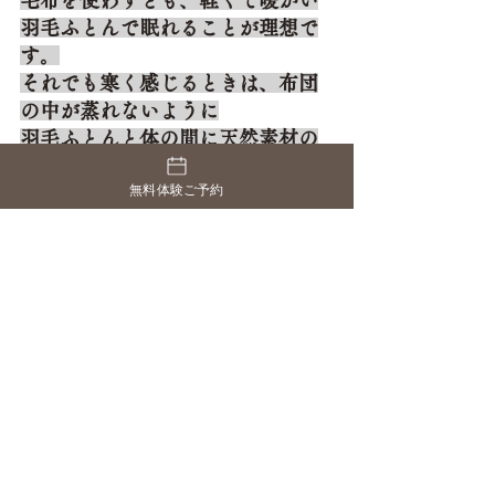
毛布を使わずとも、軽くて暖かい
羽毛ふとんで眠れることが理想で
す。
それでも寒く感じるときは、布団
の中が蒸れないように
羽毛ふとんと体の間に天然素材の
ケットや毛布をかける
。
無料体験ご予約
そうすることで、眠っている間にかい
た汗も吸収してくれて
布団の中はいつも快適な環境で眠るこ
とができるんです。